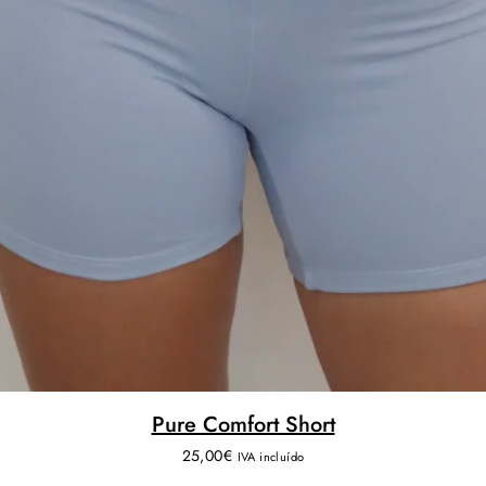
Pure Comfort Short
25,00
€
IVA incluído