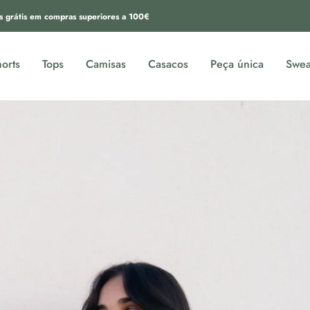
s grátis em compras superiores a 100€
orts
Tops
Camisas
Casacos
Peça única
Swea