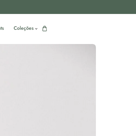
ts
Coleções
Azul e Açaí
Coleção Dual Lines
Coleção Form &
Flow
Coleção Daily
Motion